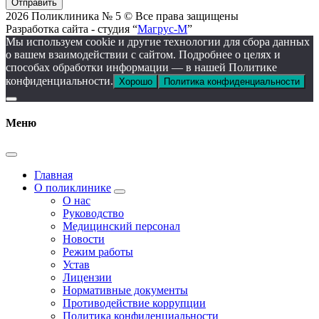
Отправить
2026 Поликлиника № 5 © Все права защищены
Разработка сайта - студия “
Магрус-М
”
Мы используем cookie и другие технологии для сбора данных
о вашем взаимодействии с сайтом. Подробнее о целях и
способах обработки информации — в нашей Политике
конфиденциальности.
Хорошо
Политика конфиденциальности
Меню
Главная
О поликлинике
О нас
Руководство
Медицинский персонал
Новости
Режим работы
Устав
Лицензии
Нормативные документы
Противодействие коррупции
Политика конфиденциальности