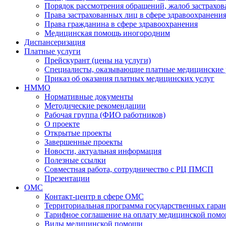
Порядок рассмотрения обращений, жалоб застрахо
Права застрахованных лиц в сфере здравоохранени
Права гражданина в сфере здравоохранения
Медицинская помощь иногородним
Диспансеризация
Платные услуги
Прейскурант (цены на услуги)
Специалисты, оказывающие платные медицинские 
Приказ об оказания платных медицинских услуг
НММО
Нормативные документы
Методические рекомендации
Рабочая группа (ФИО работников)
О проекте
Открытые проекты
Завершенные проекты
Новости, актуальная информация
Полезные ссылки
Совместная работа, сотрудничество с РЦ ПМСП
Презентации
ОМС
Контакт-центр в сфере ОМС
Территориальная программа государственных гара
Тарифное соглашение на оплату медицинской помо
Виды медицинской помощи