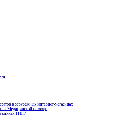
вья
аратов в зарубежных интернет-магазинах
азания Медицинской помощи
в рамках ТПГГ